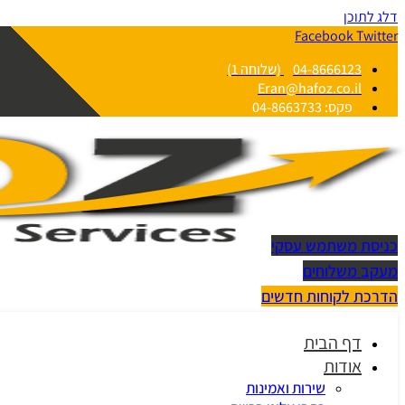
דלג לתוכן
Facebook
Twitter
04-8666123 (שלוחה 1)
Eran@hafoz.co.il
פקס: 04-8663733
כניסת משתמש עסקי
מעקב משלוחים
הדרכת לקוחות חדשים
דף הבית
אודות
שירות ואמינות